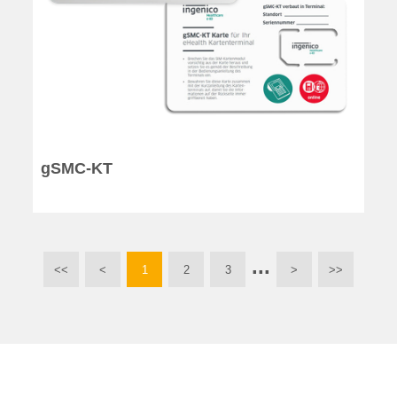
gSMC-KT
...
<<
<
1
2
3
>
>>