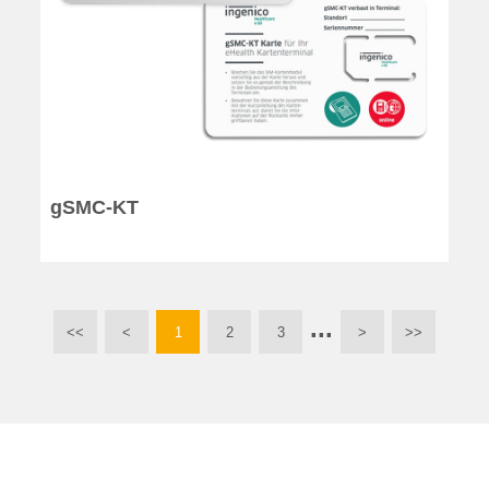
gSMC-KT
...
<<
<
1
2
3
>
>>